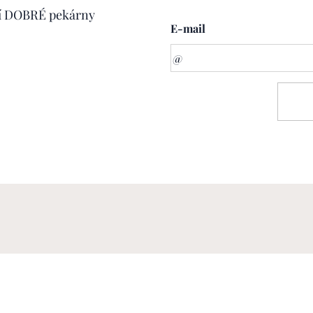
aší DOBRÉ pekárny
E-mail