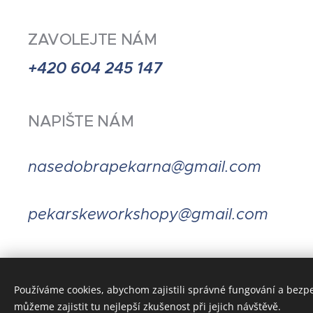
ZAVOLEJTE NÁM
+420 604 245 147
NAPIŠTE NÁM
nasedobrapekarna@gmail.com
pekarskeworkshopy@gmail.com
Používáme cookies, abychom zajistili správné fungování a bezp
můžeme zajistit tu nejlepší zkušenost při jejich návštěvě.