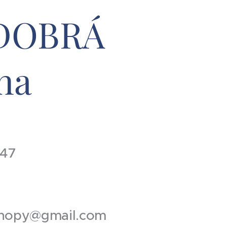
 DOBRÁ
na
147
shopy@gmail.com